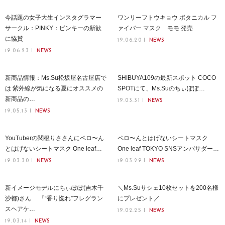
今話題の女子大生インスタグラマー
ワンリーフトウキョウ ボタニカル フ
サークル：PINKY：ピンキーの新歓
ァイバー マスク モモ 発売
に協賛
19.06.20
NEWS
19.06.23
NEWS
新商品情報：Ms.Su松坂屋名古屋店で
SHIBUYA109の最新スポット COCO
は 紫外線が気になる夏にオススメの
SPOTにて、Ms.Suのちぃぽぽ…
新商品の…
19.03.31
NEWS
19.05.13
NEWS
YouTuberの関根りささんにペロ〜ん
ペロ〜んとはげないシートマスク
とはげないシートマスク One leaf…
One leaf TOKYO SNSアンバサダー…
19.03.30
NEWS
19.03.29
NEWS
新イメージモデルにちぃぽぽ(吉木千
＼Ms.Suサシェ10枚セットを200名様
沙都)さん 『“香り惚れ”フレグラン
にプレゼント／
スヘアケ…
19.02.25
NEWS
19.03.14
NEWS