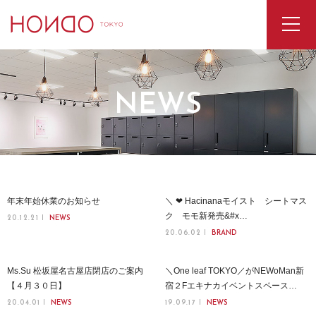
NEWS
年末年始休業のお知らせ
＼ ❤︎ Hacinanaモイスト シートマス
ク モモ新発売&#x…
20.12.21
NEWS
20.06.02
BRAND
Ms.Su 松坂屋名古屋店閉店のご案内
＼One leaf TOKYO／がNEWoMan新
【４月３０日】
宿２Fエキナカイベントスペース…
20.04.01
NEWS
19.09.17
NEWS